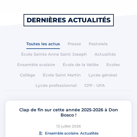
DERNIÈRES ACTUALITÉS
Toutes les actus
Presse
Pastorale
École Sainte Anne Saint Joseph
Actualités
Ensemble scolaire
École de la Vallée
Ecoles
Collège
École Saint Martin
Lycée général
Lycée professionnel
CFP - UFA
Clap de fin sur cette année 2025-2026 à Don
Bosco !
13 juillet 2026
Ensemble scolaire
,
Actualités