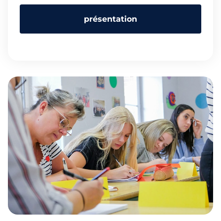
L’objectif de la Certification CLOE anglais est de certifier
la capacité d’une personne à communiquer avec un
présentation
interlocuteur dans la langue cible. Elle permet aux
recruteurs et aux entreprises de connaître la capacité
d’un candidat à utiliser l’anglais en situations spécifiques
à son travail ou à évoluer vers un poste nécessitant une
autonomie plus importante de la langue.
La Certification CLOE anglais est une solution complète
qui répond pleinement aux besoins des salariés et des
demandeurs d’emploi en certifiant le niveau de maîtrise
de la langue à l’oral et à l’écrit, et en valorisant les
compétences acquises.