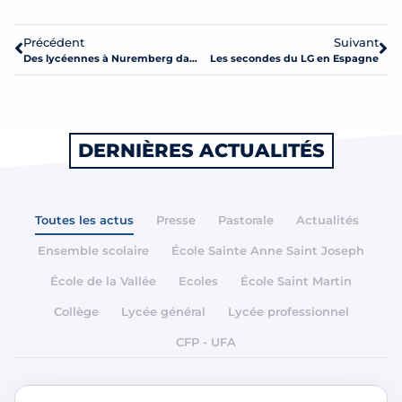
Précédent
Suivant
Des lycéennes à Nuremberg dans le cadre d’un échange.
Les secondes du LG en Espagne
DERNIÈRES ACTUALITÉS
Toutes les actus
Presse
Pastorale
Actualités
Ensemble scolaire
École Sainte Anne Saint Joseph
École de la Vallée
Ecoles
École Saint Martin
Collège
Lycée général
Lycée professionnel
CFP - UFA