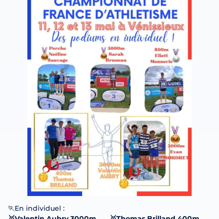
🏃En individuel :
🥇Valentin Aubry 3000m
🥇Thomas Brilland 400m