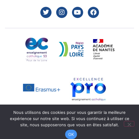
Nous utilisons des cookies pour vous garantir la meilleure
expérience sur notre site web. Si vous continuez à utiliser ce
Mentions légales
Réalisation : Ekole.fr
site, nous supposerons que vous en êtes satisfait.
Engagé pour l’environnement : compensation de l’impact
OK
carbone de notre site internet
En savoir +