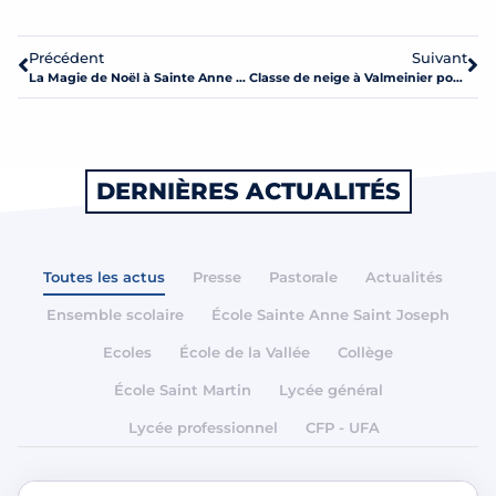
Précédent
Suivant
La Magie de Noël à Sainte Anne – St JO
Classe de neige à Valmeinier pour les CM de Ste Anne – St Joseph
DERNIÈRES ACTUALITÉS
Toutes les actus
Presse
Pastorale
Actualités
Ensemble scolaire
École Sainte Anne Saint Joseph
Ecoles
École de la Vallée
Collège
École Saint Martin
Lycée général
Lycée professionnel
CFP - UFA