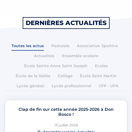
DERNIÈRES ACTUALITÉS
Toutes les actus
Pastorale
Association Sportive
Actualités
Ensemble scolaire
École Sainte Anne Saint Joseph
Ecoles
École de la Vallée
Collège
École Saint Martin
Lycée général
Lycée professionnel
CFP - UFA
Clap de fin sur cette année 2025-2026 à Don
Bosco !
13 juillet 2026
Ensemble scolaire
,
Actualités