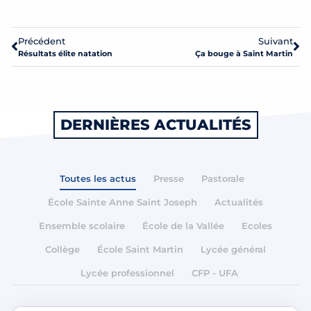
Précédent
Suivant
Résultats élite natation
Ça bouge à Saint Martin
DERNIÈRES ACTUALITÉS
Toutes les actus
Presse
Pastorale
École Sainte Anne Saint Joseph
Actualités
Ensemble scolaire
École de la Vallée
Ecoles
Collège
École Saint Martin
Lycée général
Lycée professionnel
CFP - UFA