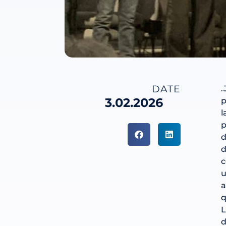
DATE
.
3.02.2026
p
l
p
d
d
c
u
a
q
L
d