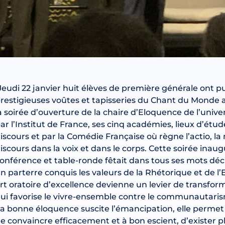
Jeudi 22 janvier huit élèves de première générale ont pu
restigieuses voûtes et tapisseries du Chant du Monde 
a soirée d’ouverture de la chaire d’Eloquence de l’univ
ar l’Institut de France, ses cinq académies, lieux d’étu
iscours et par la Comédie Française où règne l’actio, la
iscours dans la voix et dans le corps. Cette soirée ina
onférence et table-ronde fêtait dans tous ses mots dé
n parterre conquis les valeurs de la Rhétorique et de l
rt oratoire d’excellence devienne un levier de transfor
ui favorise le vivre-ensemble contre le communautarism
a bonne éloquence suscite l’émancipation, elle permet
e convaincre efficacement et à bon escient, d’exister 