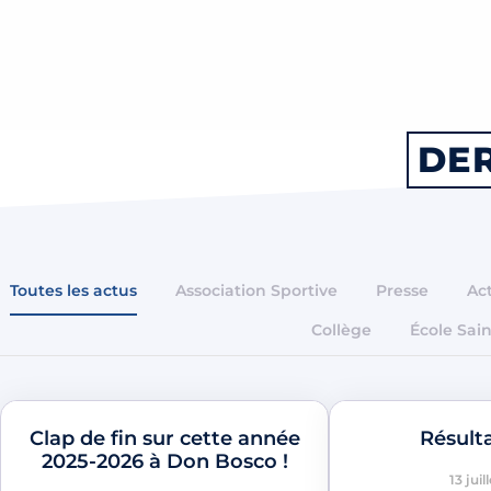
DER
Toutes les actus
Association Sportive
Presse
Act
Collège
École Sain
Clap de fin sur cette année
Résult
2025-2026 à Don Bosco !
13 juil