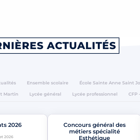
NIÈRES ACTUALITÉS
ualités
Ensemble scolaire
École Sainte Anne Saint J
t Martin
Lycée général
Lycée professionnel
CFP 
ats 2026
Concours général des
métiers spécialité
let 2026
Esthétique