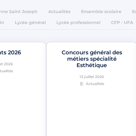
Anne Saint Joseph
Actualités
Ensemble scolaire
E
in
Lycée général
Lycée professionnel
CFP - UFA
ats 2026
Concours général des
métiers spécialité
let 2026
Esthétique
tualités
13 juillet 2026
Actualités