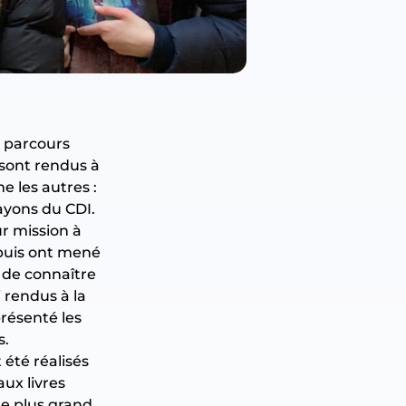
u parcours
 sont rendus à
e les autres :
rayons du CDI.
ur mission à
e puis ont mené
 de connaître
i rendus à la
résenté les
s.
 été réalisés
ux livres
le plus grand