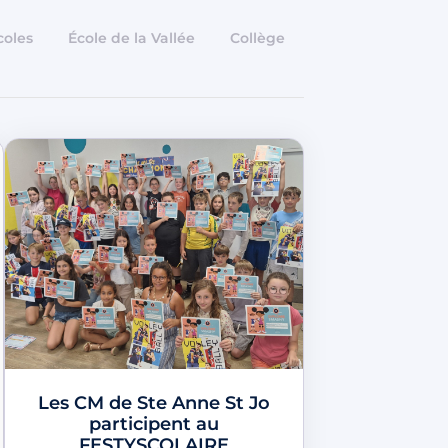
coles
École de la Vallée
Collège
Les CM de Ste Anne St Jo
participent au
FESTYSCOLAIRE