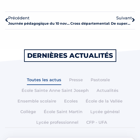
Précédent
Suivant
Journée pédagogique du 10 novembre 2025
Cross départemental: De superbes résultats pour Don Bosco au cross départemental d’Ernée ce 5 novembre 2025!
DERNIÈRES ACTUALITÉS
Toutes les actus
Presse
Pastorale
École Sainte Anne Saint Joseph
Actualités
Ensemble scolaire
Ecoles
École de la Vallée
Collège
École Saint Martin
Lycée général
Lycée professionnel
CFP - UFA