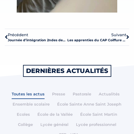
Précédent
Suivant
Journée d’intégration 2ndes des lycées et 1ère année de CAP
Les apprenties du CAP Coiffure au mondial de la Coiffure
DERNIÈRES ACTUALITÉS
Toutes les actus
Presse
Pastorale
Actualités
Ensemble scolaire
École Sainte Anne Saint Joseph
Ecoles
École de la Vallée
École Saint Martin
Collège
Lycée général
Lycée professionnel