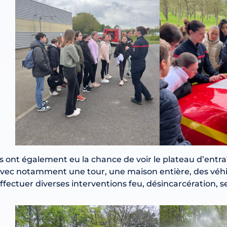
ls ont également eu la chance de voir le plateau d’en
vec notamment une tour, une maison entière, des véhi
ffectuer diverses interventions feu, désincarcération, 