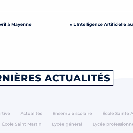
avril à Mayenne
« L’Intelligence Artificielle a
NIÈRES ACTUALITÉS
rtive
Actualités
Ensemble scolaire
École Sainte 
École Saint Martin
Lycée général
Lycée professionn