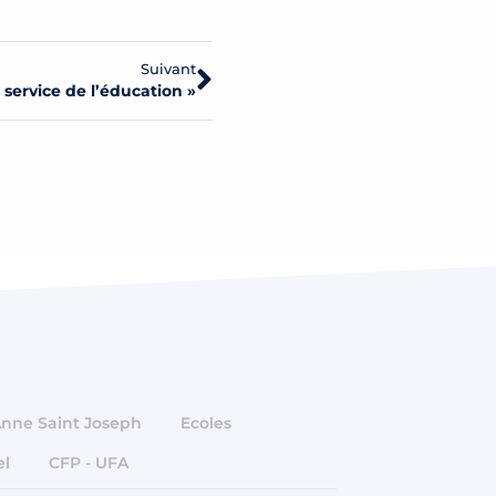
Suivant
u service de l’éducation »
Anne Saint Joseph
Ecoles
el
CFP - UFA