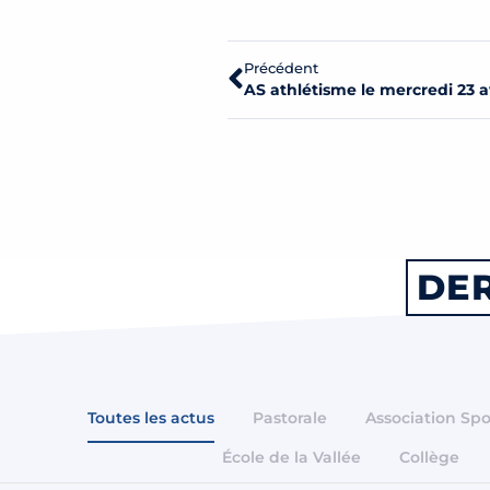
Précédent
AS athlétisme le mercredi 23 
DER
Toutes les actus
Pastorale
Association Spo
École de la Vallée
Collège