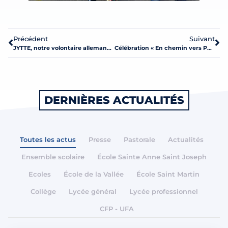
Précédent
Suivant
JYTTE, notre volontaire allemande
Célébration « En chemin vers Pâques », un moment fort de partage et de foi
DERNIÈRES ACTUALITÉS
Toutes les actus
Presse
Pastorale
Actualités
Ensemble scolaire
École Sainte Anne Saint Joseph
Ecoles
École de la Vallée
École Saint Martin
Collège
Lycée général
Lycée professionnel
CFP - UFA