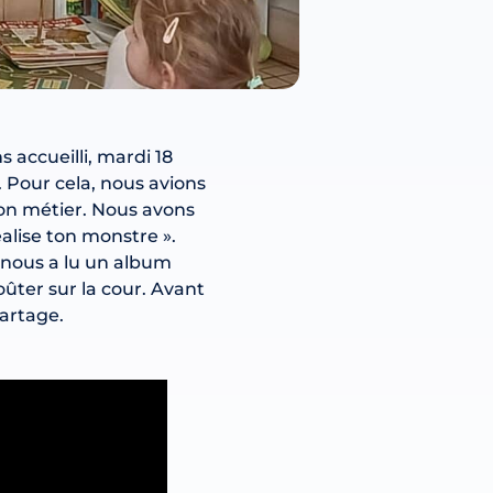
 accueilli, mardi 18
e. Pour cela, nous avions
son métier. Nous avons
éalise ton monstre ».
o nous a lu un album
oûter sur la cour. Avant
partage.