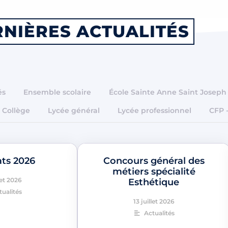
NIÈRES ACTUALITÉS
és
Ensemble scolaire
École Sainte Anne Saint Joseph
Collège
Lycée général
Lycée professionnel
CFP 
ats 2026
Concours général des
métiers spécialité
let 2026
Esthétique
tualités
13 juillet 2026
Actualités