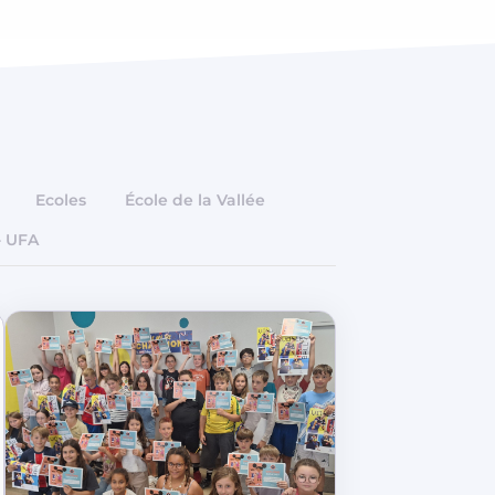
Ecoles
École de la Vallée
- UFA