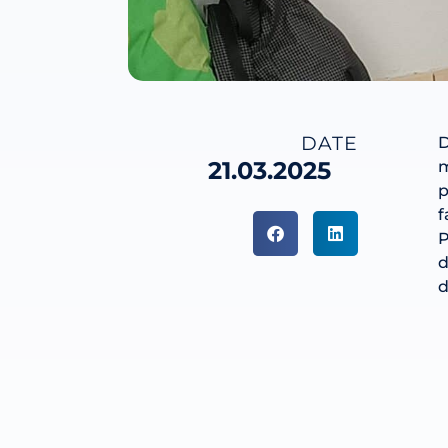
DATE
D
21.03.2025
m
p
f
P
d
d