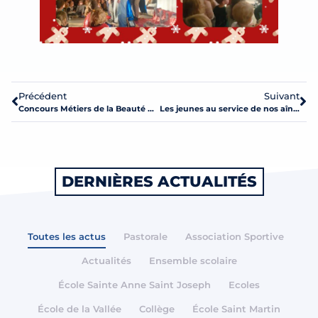
Précédent
Suivant
Concours Métiers de la Beauté et du Bien-Être
Les jeunes au service de nos aînés
DERNIÈRES ACTUALITÉS
Toutes les actus
Pastorale
Association Sportive
Actualités
Ensemble scolaire
École Sainte Anne Saint Joseph
Ecoles
École de la Vallée
Collège
École Saint Martin