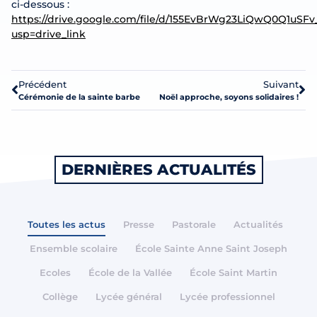
ci-dessous :
https://drive.google.com/file/d/155EvBrWg23LiQwQ0Q1uS
usp=drive_link
Précédent
Suivant
Cérémonie de la sainte barbe
Noël approche, soyons solidaires !
DERNIÈRES ACTUALITÉS
Toutes les actus
Presse
Pastorale
Actualités
Ensemble scolaire
École Sainte Anne Saint Joseph
Ecoles
École de la Vallée
École Saint Martin
Collège
Lycée général
Lycée professionnel