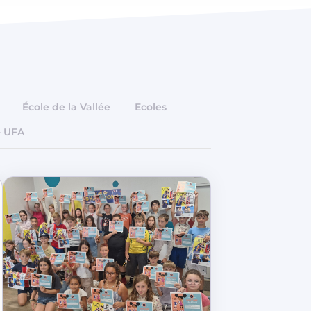
École de la Vallée
Ecoles
- UFA