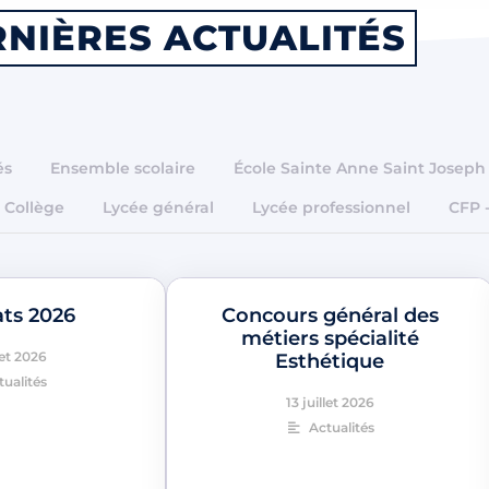
NIÈRES ACTUALITÉS
és
Ensemble scolaire
École Sainte Anne Saint Joseph
Collège
Lycée général
Lycée professionnel
CFP 
ats 2026
Concours général des
métiers spécialité
let 2026
Esthétique
tualités
13 juillet 2026
Actualités