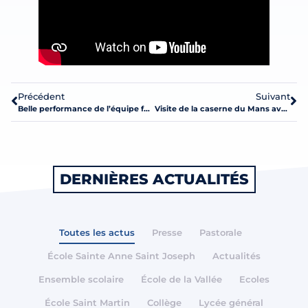
Précédent
Suivant
Belle performance de l’équipe féminine de football du collège.
Visite de la caserne du Mans avec les élèves « Cadets de la sécurité » 4ème et 3ème
DERNIÈRES ACTUALITÉS
Toutes les actus
Presse
Pastorale
École Sainte Anne Saint Joseph
Actualités
Ensemble scolaire
École de la Vallée
Ecoles
École Saint Martin
Collège
Lycée général