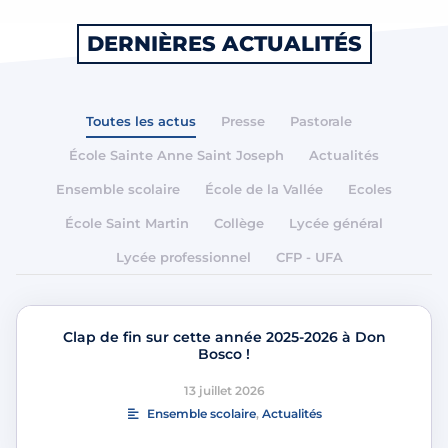
DERNIÈRES ACTUALITÉS
Toutes les actus
Presse
Pastorale
École Sainte Anne Saint Joseph
Actualités
Ensemble scolaire
École de la Vallée
Ecoles
École Saint Martin
Collège
Lycée général
Lycée professionnel
CFP - UFA
Clap de fin sur cette année 2025-2026 à Don
Bosco !
13 juillet 2026
Ensemble scolaire
,
Actualités