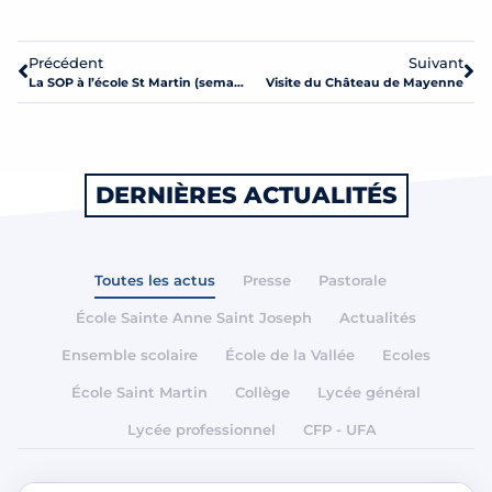
Précédent
Suivant
La SOP à l’école St Martin (semaine du 3 au 7 avril)
Visite du Château de Mayenne
DERNIÈRES ACTUALITÉS
Toutes les actus
Presse
Pastorale
École Sainte Anne Saint Joseph
Actualités
Ensemble scolaire
École de la Vallée
Ecoles
École Saint Martin
Collège
Lycée général
Lycée professionnel
CFP - UFA