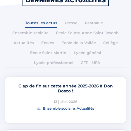
DERNIÈRES ACTUALITÉS
Toutes les actus
Presse
Pastorale
Ensemble scolaire
École Sainte Anne Saint Joseph
Actualités
Ecoles
École de la Vallée
Collège
École Saint Martin
Lycée général
Lycée professionnel
CFP - UFA
Clap de fin sur cette année 2025-2026 à Don
Bosco !
13 juillet 2026
Ensemble scolaire
,
Actualités