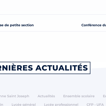
e de petite section
Conférence du
NIÈRES ACTUALITÉS
Anne Saint Joseph
Actualités
Ensemble scolaire
E
in
Lycée général
Lycée professionnel
CFP - UFA