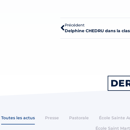
Précédent
Delphine CHEDRU dans la class
DER
Toutes les actus
Presse
Pastorale
École Sainte 
École Saint Mart