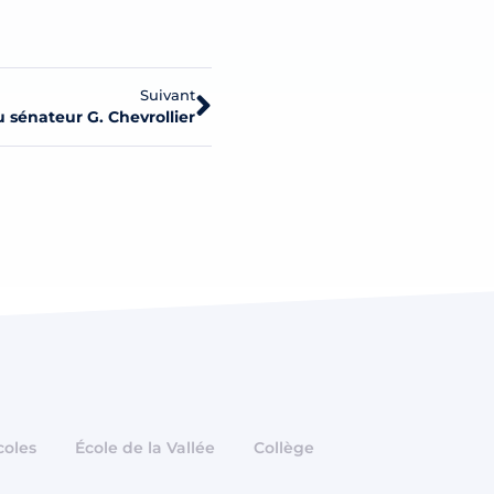
Suivant
 sénateur G. Chevrollier
coles
École de la Vallée
Collège