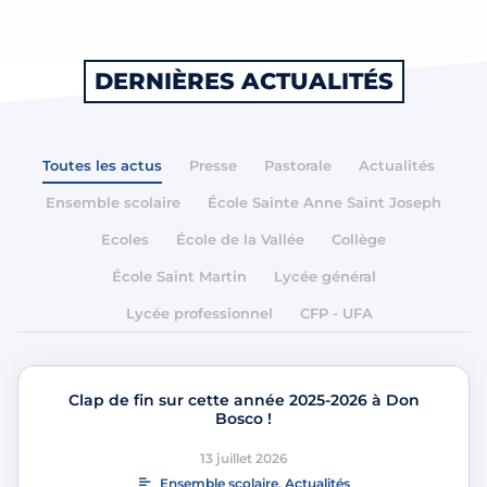
DERNIÈRES ACTUALITÉS
Toutes les actus
Presse
Pastorale
Actualités
Ensemble scolaire
École Sainte Anne Saint Joseph
Ecoles
École de la Vallée
Collège
École Saint Martin
Lycée général
Lycée professionnel
CFP - UFA
Clap de fin sur cette année 2025-2026 à Don
Bosco !
13 juillet 2026
Ensemble scolaire
,
Actualités