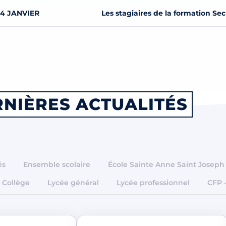
24 JANVIER
NIÈRES ACTUALITÉS
és
Ensemble scolaire
École Sainte Anne Saint Joseph
Collège
Lycée général
Lycée professionnel
CFP 