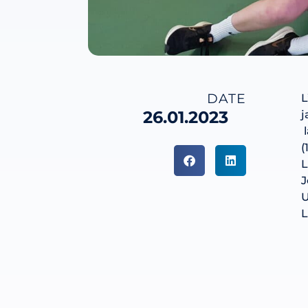
DATE
L
26.01.2023
j
l
(
L
J
U
L