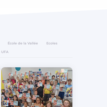
École de la Vallée
Ecoles
- UFA