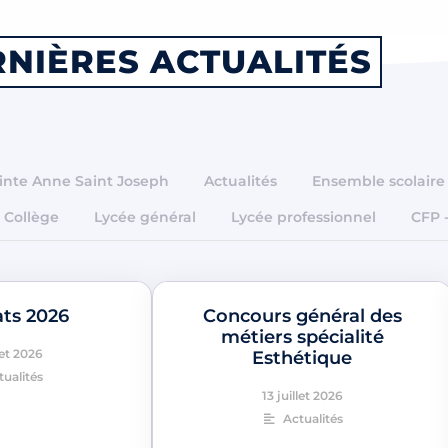
NIÈRES ACTUALITÉS
inte Anne Saint Joseph
Actualités
Ensemble scolaire
Collège
Lycée général
Lycée professionnel
CFP 
ats 2026
Concours général des
métiers spécialité
let 2026
Esthétique
tualités
13 juillet 2026
Actualités