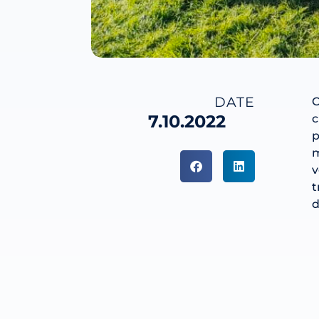
DATE
C
7.10.2022
c
p
m
v
t
d