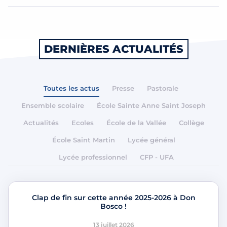
DERNIÈRES ACTUALITÉS
Toutes les actus
Presse
Pastorale
Ensemble scolaire
École Sainte Anne Saint Joseph
Actualités
Ecoles
École de la Vallée
Collège
École Saint Martin
Lycée général
Lycée professionnel
CFP - UFA
Clap de fin sur cette année 2025-2026 à Don
Bosco !
13 juillet 2026